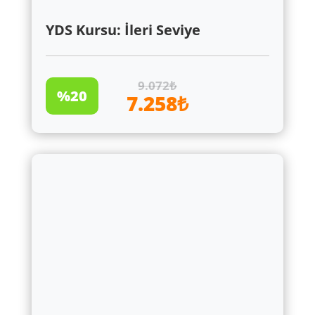
YDS Kursu: İleri Seviye
9.072₺
%20
7.258₺