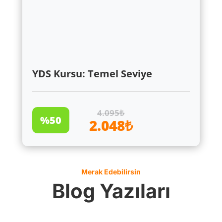
YDS Kursu: Temel Seviye
4.095₺
%50
2.048₺
Merak Edebilirsin
Blog Yazıları