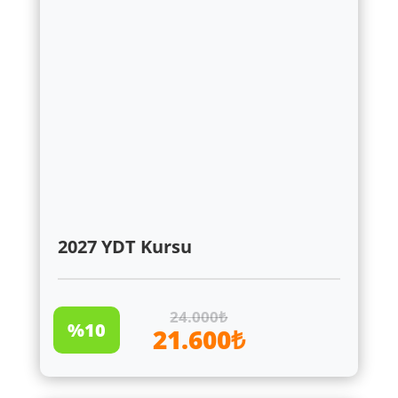
2027 YDT Kursu
24.000₺
%10
21.600₺