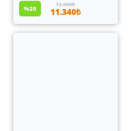
12.600₺
%20
11.340₺